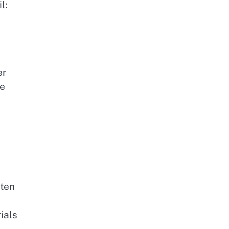
l:
er
ie
d
nten
ials