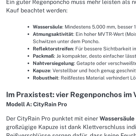
Ein guter Regenponcho muss mehr leisten als n
Kauf beachtet werden:
Wassersäule
: Mindestens 5.000 mm, besser 
Atmungsaktivität
: Ein hoher MVTR-Wert (Moi
Schwitzen unter dem Poncho.
Reflektorstreifen
: Für bessere Sichtbarkeit 
Packmaß
: Je kompakter, desto einfacher läss
Nahtversiegelung
: Getapte oder verschweißte
Kapuze
: Verstellbar und hoch genug geschnit
Robustheit
: Reißfestes Material verhindert 
Im Praxistest: vier Regenponchos im 
Modell A: CityRain Pro
Der CityRain Pro punktet mit einer
Wassersäule
großzügige Kapuze ist dank Klettverschluss indi
Reißverschlüsse sorgen dafür, dass keine Feucht