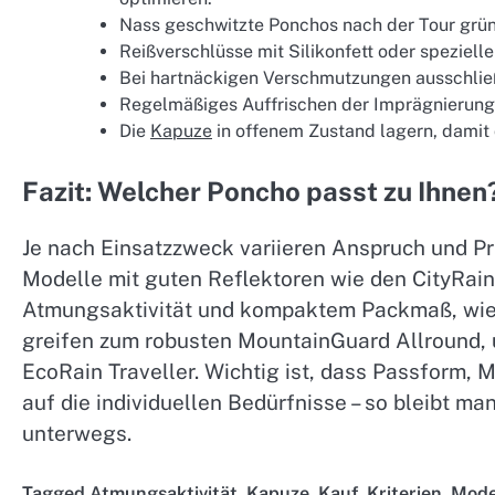
Nass geschwitzte Ponchos nach der Tour grün
Reißverschlüsse mit Silikonfett oder speziell
Bei hartnäckigen Verschmutzungen ausschließ
Regelmäßiges Auffrischen der Imprägnierung a
Die
Kapuze
in offenem Zustand lagern, damit 
Fazit: Welcher Poncho passt zu Ihnen
Je nach Einsatzzweck variieren Anspruch und Prio
Modelle mit guten Reflektoren wie den CityRain 
Atmungsaktivität und kompaktem Packmaß, wie e
greifen zum robusten MountainGuard Allround, 
EcoRain Traveller. Wichtig ist, dass Passform, 
auf die individuellen Bedürfnisse – so bleibt m
unterwegs.
Tagged
Atmungsaktivität
,
Kapuze
,
Kauf
,
Kriterien
,
Mode