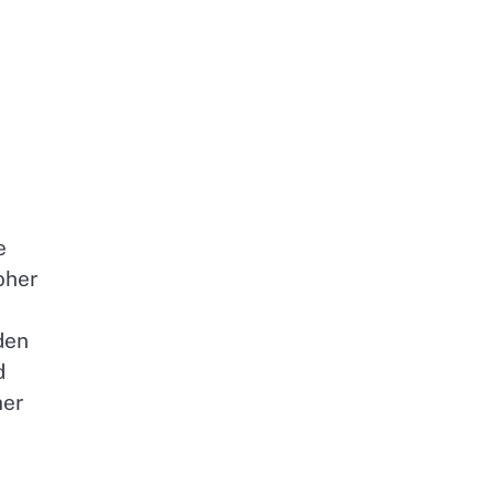
e
oher
den
d
her