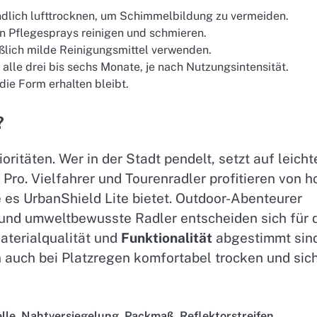
dlich lufttrocknen, um Schimmelbildung zu vermeiden.
en Pflegesprays reinigen und schmieren.
lich milde Reinigungsmittel verwenden.
lle drei bis sechs Monate, je nach Nutzungsintensität.
die Form erhalten bleibt.
?
ritäten. Wer in der Stadt pendelt, setzt auf leicht
Pro. Vielfahrer und Tourenradler profitieren von h
s UrbanShield Lite bietet. Outdoor-Abenteurer
und umweltbewusste Radler entscheiden sich für 
Materialqualität und
Funktionalität
abgestimmt sin
an auch bei Platzregen komfortabel trocken und sic
lle
,
Nahtversiegelung
,
Packmaß
,
Reflektorstreifen
,