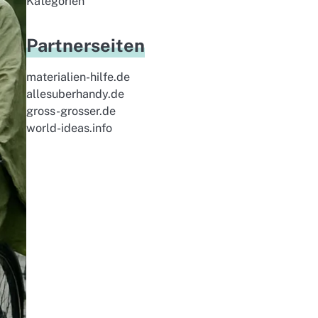
Kategorien
Partnerseiten
materialien-hilfe.de
allesuberhandy.de
gross-grosser.de
world-ideas.info