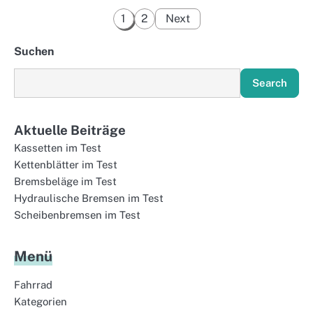
Posts
1
2
Next
pagination
Suchen
Search
Aktuelle Beiträge
Kassetten im Test
Kettenblätter im Test
Bremsbeläge im Test
Hydraulische Bremsen im Test
Scheibenbremsen im Test
Menü
Fahrrad
Kategorien