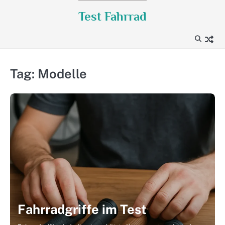
Skip
Test Fahrrad
to
content
Tag:
Modelle
Fahrradgriffe im Test