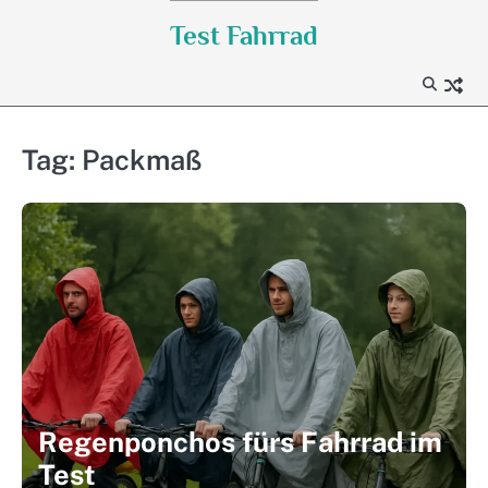
Skip
Test Fahrrad
to
content
Tag:
Packmaß
Regenponchos fürs Fahrrad im
Test