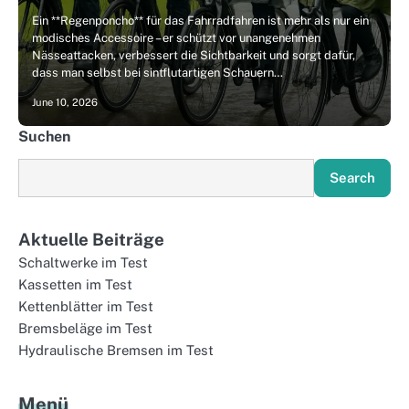
Ein **Regenponcho** für das Fahrradfahren ist mehr als nur ein
modisches Accessoire – er schützt vor unangenehmen
Nässeattacken, verbessert die Sichtbarkeit und sorgt dafür,
dass man selbst bei sintflutartigen Schauern…
June 10, 2026
Suchen
Search
Aktuelle Beiträge
Schaltwerke im Test
Kassetten im Test
Kettenblätter im Test
Bremsbeläge im Test
Hydraulische Bremsen im Test
Menü