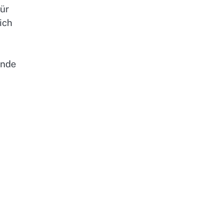
ür
ich
ände