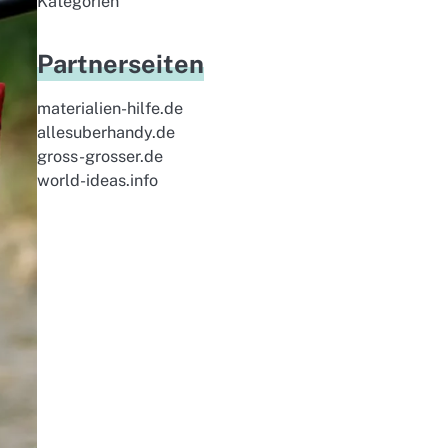
Kategorien
Partnerseiten
materialien-hilfe.de
allesuberhandy.de
gross-grosser.de
world-ideas.info