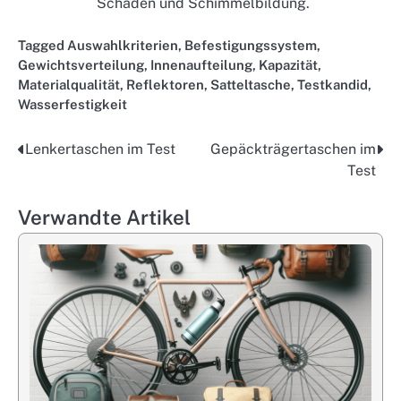
Schäden und Schimmelbildung.
Tagged
Auswahlkriterien
,
Befestigungssystem
,
Gewichtsverteilung
,
Innenaufteilung
,
Kapazität
,
Materialqualität
,
Reflektoren
,
Satteltasche
,
Testkandid
,
Wasserfestigkeit
Lenkertaschen im Test
Gepäckträgertaschen im
Post
Test
navigation
Verwandte Artikel