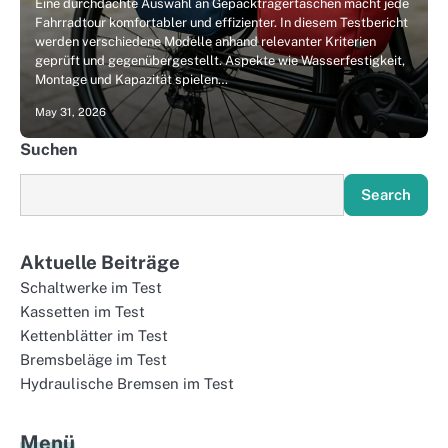
Eine durchdachte Auswahl an Gepäckträgertaschen macht jede
Fahrradtour komfortabler und effizienter. In diesem Testbericht
werden verschiedene Modelle anhand relevanter Kriterien
geprüft und gegenübergestellt. Aspekte wie Wasserfestigkeit,
Montage und Kapazität spielen…
May 31, 2026
Suchen
Search
Aktuelle Beiträge
Schaltwerke im Test
Kassetten im Test
Kettenblätter im Test
Bremsbeläge im Test
Hydraulische Bremsen im Test
Menü