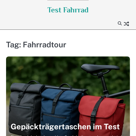
Skip
Test Fahrrad
to
content
Tag:
Fahrradtour
Gepäckträgertaschen im Test