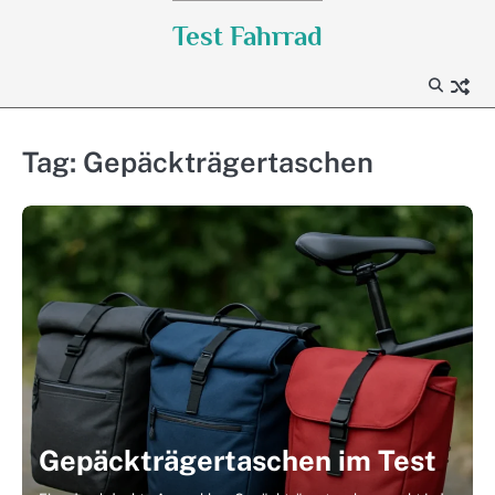
Skip
Test Fahrrad
to
content
Tag:
Gepäckträgertaschen
Gepäckträgertaschen im Test