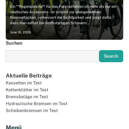
Ein **Regenponcho** für das Fahrradfahren ist mehr als nur ein
modisches Accessoire – er schützt vor unangenehmen
Nässeattacken, verbessert die Sichtbarkeit und sorgt dafür,
dass man selbst bei sintflutartigen Schauern…
June 10, 2026
Suchen
Search
Aktuelle Beiträge
Kassetten im Test
Kettenblätter im Test
Bremsbeläge im Test
Hydraulische Bremsen im Test
Scheibenbremsen im Test
Menü