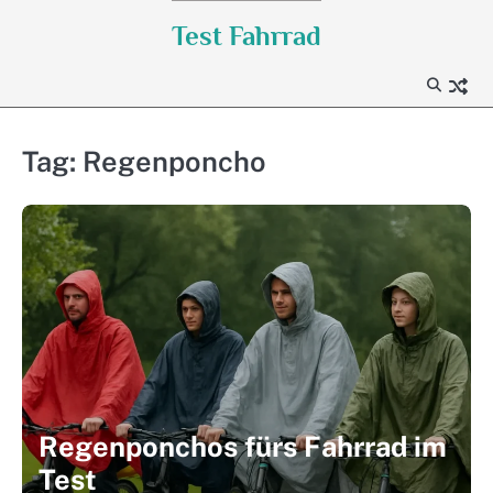
Skip
Test Fahrrad
to
content
Tag:
Regenponcho
Regenponchos fürs Fahrrad im
Test