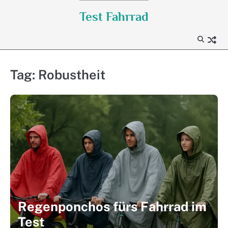
Skip
Test Fahrrad
to
content
Tag:
Robustheit
Regenponchos fürs Fahrrad im
Test