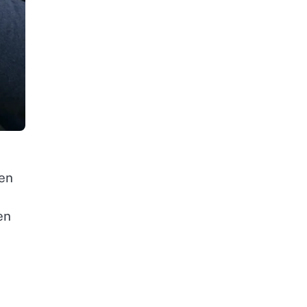
den
en