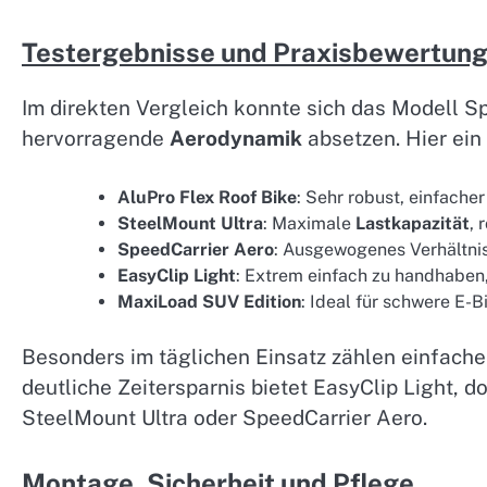
Testergebnisse und Praxisbewertun
Im direkten Vergleich konnte sich das Modell S
hervorragende
Aerodynamik
absetzen. Hier ein
AluPro Flex Roof Bike
: Sehr robust, einfache
SteelMount Ultra
: Maximale
Lastkapazität
, 
SpeedCarrier Aero
: Ausgewogenes Verhältnis
EasyClip Light
: Extrem einfach zu handhaben,
MaxiLoad SUV Edition
: Ideal für schwere E-
Besonders im täglichen Einsatz zählen einfac
deutliche Zeitersparnis bietet EasyClip Light, 
SteelMount Ultra oder SpeedCarrier Aero.
Montage, Sicherheit und Pflege