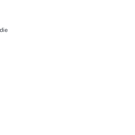
die
e