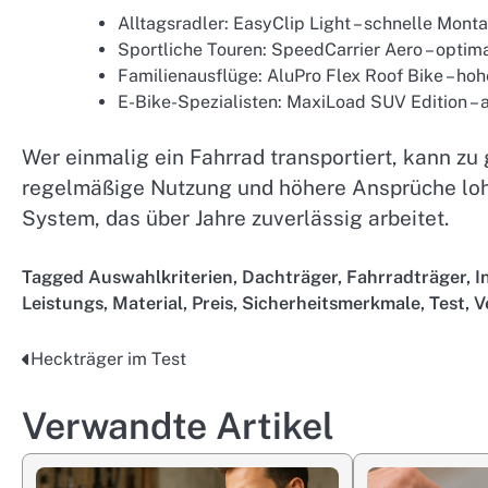
Alltagsradler: EasyClip Light – schnelle Monta
Sportliche Touren: SpeedCarrier Aero – optim
Familienausflüge: AluPro Flex Roof Bike – hoh
E-Bike-Spezialisten: MaxiLoad SUV Edition –
Wer einmalig ein Fahrrad transportiert, kann zu
regelmäßige Nutzung und höhere Ansprüche lohnt 
System, das über Jahre zuverlässig arbeitet.
Tagged
Auswahlkriterien
,
Dachträger
,
Fahrradträger
,
I
Leistungs
,
Material
,
Preis
,
Sicherheitsmerkmale
,
Test
,
V
Heckträger im Test
Post
navigation
Verwandte Artikel