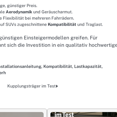
ge, günstiger Preis.
ale
Aerodynamik
und Geräuscharmut.
e Flexibilität bei mehreren Fahrrädern.
 auf SUVs zugeschnittene
Kompatibilität
und Traglast.
 günstigen Einsteigermodellen greifen. Für
sich die Investition in ein qualitativ hochwertig
nstallationsanleitung
,
Kompatibilität
,
Lastkapazität
,
erh
Kupplungsträger im Test