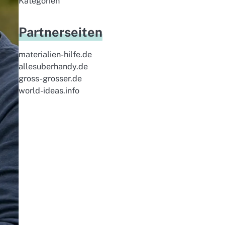
Kategorien
Partnerseiten
materialien-hilfe.de
allesuberhandy.de
gross-grosser.de
world-ideas.info