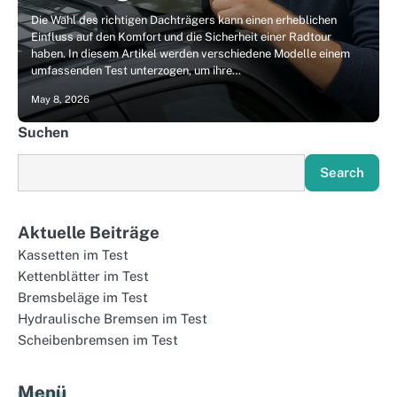
Die Wahl des richtigen Dachträgers kann einen erheblichen
Einfluss auf den Komfort und die Sicherheit einer Radtour
haben. In diesem Artikel werden verschiedene Modelle einem
umfassenden Test unterzogen, um ihre…
May 8, 2026
Suchen
Search
Aktuelle Beiträge
Kassetten im Test
Kettenblätter im Test
Bremsbeläge im Test
Hydraulische Bremsen im Test
Scheibenbremsen im Test
Menü