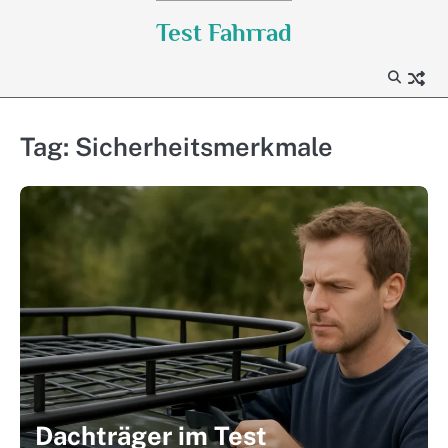
Skip
Test Fahrrad
to
content
Tag:
Sicherheitsmerkmale
Dachträger im Test