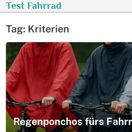
Test Fahrrad
Skip
to
content
Tag:
Kriterien
Regenponchos fürs Fahrr