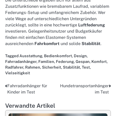
Die Unterschiede ergeben sich vor allem aus
Zusatzfunktionen wie bremsbarem Laufrad, variablem
Federungs-Setup und umfangreichem Zubehör. Wer
viele Wege auf unterschiedlichen Untergründen
zurücklegt, sollte in eine hochwertige
Luftfederung
investieren. Gelegenheitsnutzer und Budgetkäufer
finden mit einfachen Elastomer-Systemen
ausreichenden
Fahrkomfort
und solide
Stabilität
.
Tagged
Ausstattung
,
Bedienkomfort
,
Design
,
Fahrradanhänger
,
Familien
,
Federung
,
Gespan
,
Komfort
,
Radfahrer
,
Rahmen
,
Sicherheit
,
Stabilität
,
Test
,
Vielseitigkeit
Fahrradanhänger für
Hundetransportanhänger
Post
Kinder im Test
im Test
navigation
Verwandte Artikel