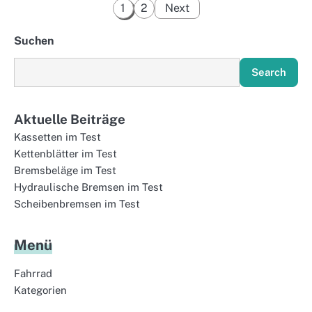
Posts
1
2
Next
pagination
Suchen
Search
Aktuelle Beiträge
Kassetten im Test
Kettenblätter im Test
Bremsbeläge im Test
Hydraulische Bremsen im Test
Scheibenbremsen im Test
Menü
Fahrrad
Kategorien