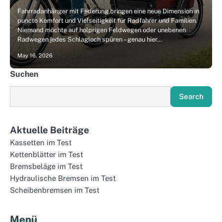
Fahrradanhänger mit Federung bringen eine neue Dimension in
puncto Komfort und Vielseitigkeit für Radfahrer und Familien.
Niemand möchte auf holprigen Feldwegen oder unebenen
Radwegen jedes Schlagloch spüren – genau hier…
May 16, 2026
Suchen
Search
Aktuelle Beiträge
Kassetten im Test
Kettenblätter im Test
Bremsbeläge im Test
Hydraulische Bremsen im Test
Scheibenbremsen im Test
Menü