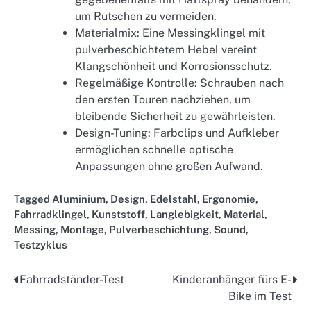
um Rutschen zu vermeiden.
Materialmix: Eine Messingklingel mit
pulverbeschichtetem Hebel vereint
Klangschönheit und Korrosionsschutz.
Regelmäßige Kontrolle: Schrauben nach
den ersten Touren nachziehen, um
bleibende Sicherheit zu gewährleisten.
Design-Tuning: Farbclips und Aufkleber
ermöglichen schnelle optische
Anpassungen ohne großen Aufwand.
Tagged
Aluminium
,
Design
,
Edelstahl
,
Ergonomie
,
Fahrradklingel
,
Kunststoff
,
Langlebigkeit
,
Material
,
Messing
,
Montage
,
Pulverbeschichtung
,
Sound
,
Testzyklus
Fahrradständer-Test
Kinderanhänger fürs E-
Post
Bike im Test
navigation