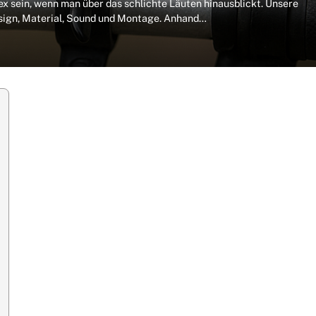
x sein, wenn man über das schlichte Läuten hinausblickt. Unsere
esign, Material, Sound und Montage. Anhand…