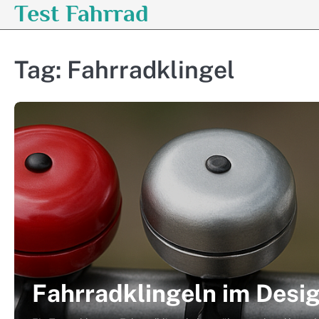
Test Fahrrad
Skip
to
content
Tag:
Fahrradklingel
Fahrradklingeln im Desig