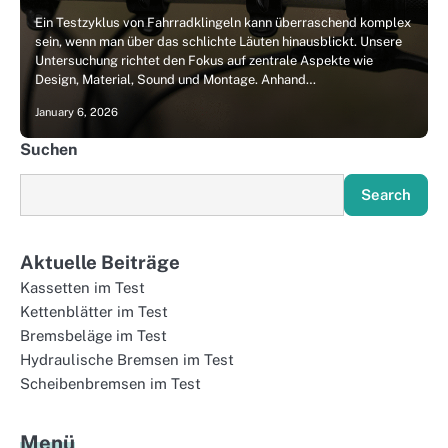
Ein Testzyklus von Fahrradklingeln kann überraschend komplex
sein, wenn man über das schlichte Läuten hinausblickt. Unsere
Untersuchung richtet den Fokus auf zentrale Aspekte wie
Design, Material, Sound und Montage. Anhand…
January 6, 2026
Suchen
Search
Aktuelle Beiträge
Kassetten im Test
Kettenblätter im Test
Bremsbeläge im Test
Hydraulische Bremsen im Test
Scheibenbremsen im Test
Menü