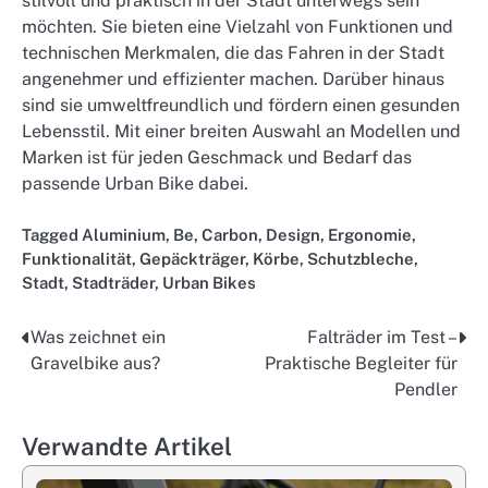
stilvoll und praktisch in der Stadt unterwegs sein
möchten. Sie bieten eine Vielzahl von Funktionen und
technischen Merkmalen, die das Fahren in der Stadt
angenehmer und effizienter machen. Darüber hinaus
sind sie umweltfreundlich und fördern einen gesunden
Lebensstil. Mit einer breiten Auswahl an Modellen und
Marken ist für jeden Geschmack und Bedarf das
passende Urban Bike dabei.
Tagged
Aluminium
,
Be
,
Carbon
,
Design
,
Ergonomie
,
Funktionalität
,
Gepäckträger
,
Körbe
,
Schutzbleche
,
Stadt
,
Stadträder
,
Urban Bikes
Was zeichnet ein
Falträder im Test –
Post
Gravelbike aus?
Praktische Begleiter für
navigation
Pendler
Verwandte Artikel