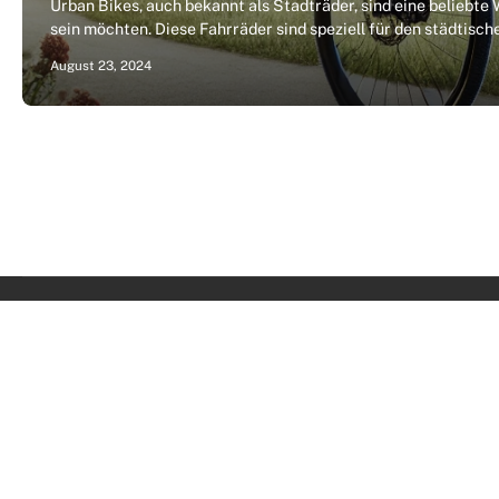
Urban Bikes, auch bekannt als Stadträder, sind eine beliebte 
sein möchten. Diese Fahrräder sind speziell für den städtis
August 23, 2024