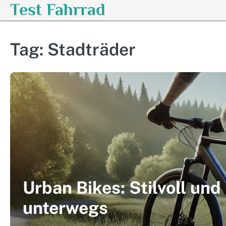
Test Fahrrad
Skip
to
content
Tag:
Stadträder
Urban Bikes: Stilvoll und
unterwegs