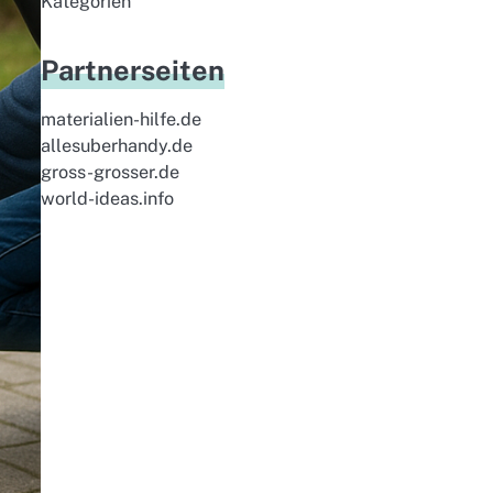
Kategorien
Partnerseiten
materialien-hilfe.de
allesuberhandy.de
gross-grosser.de
world-ideas.info