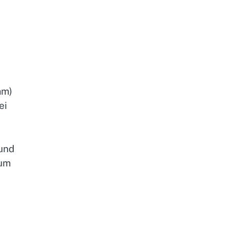
mm)
ei
 und
 um