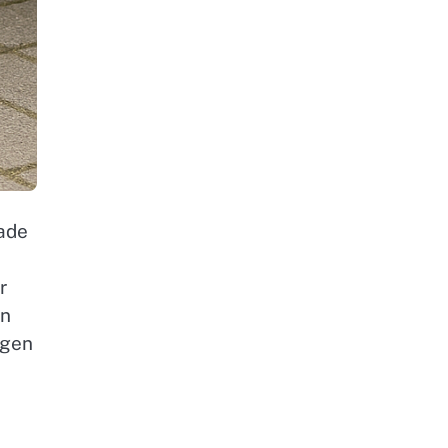
rade
r
en
igen