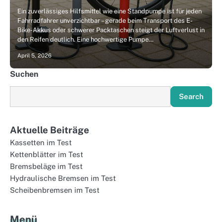
Ein zuverlässiges Hilfsmittel wie eine Standpumpe ist für jeden
Fahrradfahrer unverzichtbar – gerade beim Transport des E-
Bike-Akkus oder schwerer Packtaschen steigt der Luftverlust in
den Reifen deutlich. Eine hochwertige Pumpe…
April 5, 2026
Suchen
Search
Aktuelle Beiträge
Kassetten im Test
Kettenblätter im Test
Bremsbeläge im Test
Hydraulische Bremsen im Test
Scheibenbremsen im Test
Menü