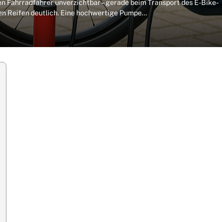
den Fahrradfahrer unverzichtbar – gerade beim Transport des E-Bike-
den Reifen deutlich. Eine hochwertige Pumpe…