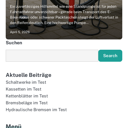
Ein zuverlässiges Hilfsmittel wie eine Standpumpe ist für jeden
Fahrradfahrer unverzichtbar – gerade beim Transport des E-
Bike-Akkus oder schwerer Packtaschen steigt der Luftverlust in
den Reifen deutlich. Eine hochwertige Pumpe…
April 5, 2026
Suchen
Search
Aktuelle Beiträge
Schaltwerke im Test
Kassetten im Test
Kettenblätter im Test
Bremsbeläge im Test
Hydraulische Bremsen im Test
Menü