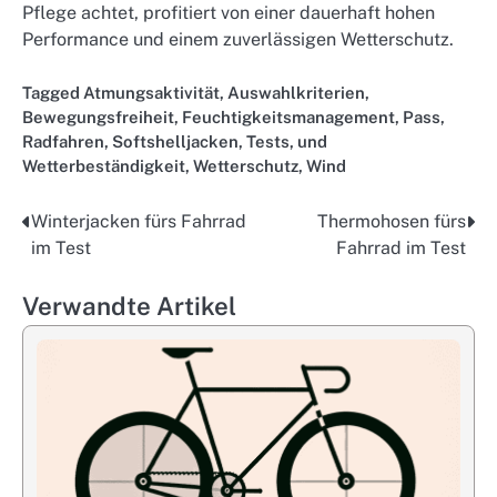
Pflege achtet, profitiert von einer dauerhaft hohen
Performance und einem zuverlässigen Wetterschutz.
Tagged
Atmungsaktivität
,
Auswahlkriterien
,
Bewegungsfreiheit
,
Feuchtigkeitsmanagement
,
Pass
,
Radfahren
,
Softshelljacken
,
Tests
,
und
Wetterbeständigkeit
,
Wetterschutz
,
Wind
Winterjacken fürs Fahrrad
Thermohosen fürs
Post
im Test
Fahrrad im Test
navigation
Verwandte Artikel