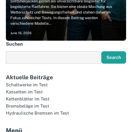
Softshelljacken gelten als unverzichtbare Begleiter für
begeisterte Radfahrer. Sie bieten eine ideale Mischung aus
Wetterschutz und Bewegungsfreiheit und stehen daher im
Fokus zahlreicher Tests. In diesem Beitrag werden
verschiedene Modelle…
June 16, 2026
Suchen
Search
Aktuelle Beiträge
Schaltwerke im Test
Kassetten im Test
Kettenblätter im Test
Bremsbeläge im Test
Hydraulische Bremsen im Test
Menü