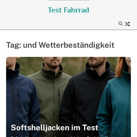
Skip
Test Fahrrad
to
content
Tag:
und Wetterbeständigkeit
Softshelljacken im Test