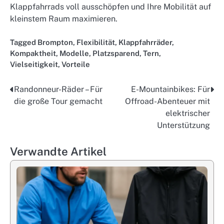
Klappfahrrads voll ausschöpfen und Ihre Mobilität auf
kleinstem Raum maximieren.
Tagged
Brompton
,
Flexibilität
,
Klappfahrräder
,
Kompaktheit
,
Modelle
,
Platzsparend
,
Tern
,
Vielseitigkeit
,
Vorteile
Randonneur-Räder – Für
E-Mountainbikes: Für
Post
die große Tour gemacht
Offroad-Abenteuer mit
navigation
elektrischer
Unterstützung
Verwandte Artikel