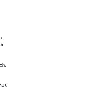
n.
er
ch,
smus