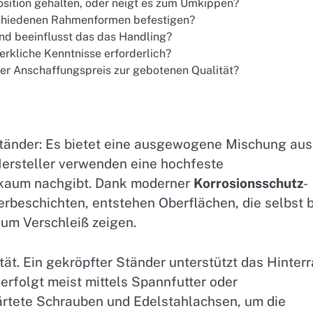
osition gehalten, oder neigt es zum Umkippen?
schiedenen Rahmenformen befestigen?
und beeinflusst das das Handling?
kliche Kenntnisse erforderlich?
der Anschaffungspreis zur gebotenen Qualität?
dständer: Es bietet eine ausgewogene Mischung aus
Hersteller verwenden eine hochfeste
t kaum nachgibt. Dank moderner
Korrosionsschutz
-
erbeschichten, entstehen Oberflächen, die selbst b
um Verschleiß zeigen.
ät. Ein gekröpfter Ständer unterstützt das Hinterr
rfolgt meist mittels Spannfutter oder
ärtete Schrauben und Edelstahlachsen, um die