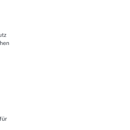
utz
chen
für