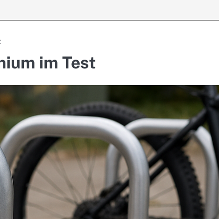
t
nium im Test