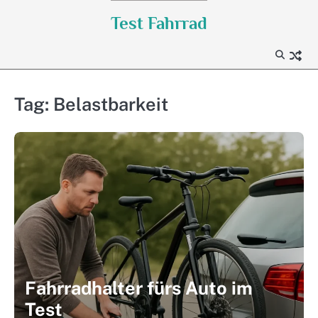
Skip
Test Fahrrad
to
content
Tag:
Belastbarkeit
Fahrradhalter fürs Auto im
Test