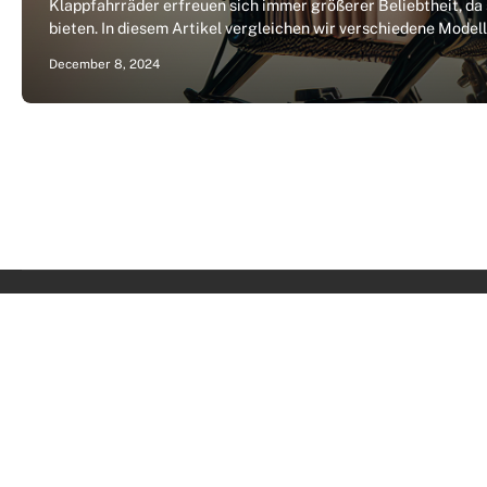
Klappfahrräder erfreuen sich immer größerer Beliebtheit, da 
bieten. In diesem Artikel vergleichen wir verschiedene Mode
December 8, 2024