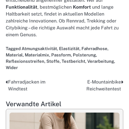
entscheidend angenehmer gestalten. Wer auf
Funktionalität
, bestmöglichen
Komfort
und lange
Haltbarkeit setzt, findet in aktuellen Modellen
zahlreiche Innovationen. Ob Rennrad, Trekking oder
Citybiking – die richtige Auswahl macht jede Fahrt zu
einem Genuss.
Tagged
Atmungsaktivität
,
Elastizität
,
Fahrradhose
,
Material
,
Materialmix
,
Passform
,
Polsterung
,
Reflexionsstreifen
,
Stoffe
,
Testbericht
,
Verarbeitung
,
Wider
Fahrradjacken im
E-Mountainbike
Post
Windtest
Reichweitentest
navigation
Verwandte Artikel