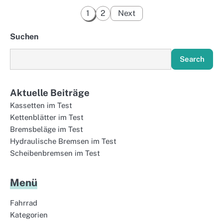
Posts
1
2
Next
pagination
Suchen
Search
Aktuelle Beiträge
Kassetten im Test
Kettenblätter im Test
Bremsbeläge im Test
Hydraulische Bremsen im Test
Scheibenbremsen im Test
Menü
Fahrrad
Kategorien