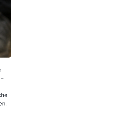
n
 –
che
en.