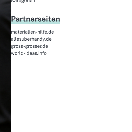
Kategorien
Partnerseiten
materialien-hilfe.de
allesuberhandy.de
gross-grosser.de
world-ideas.info