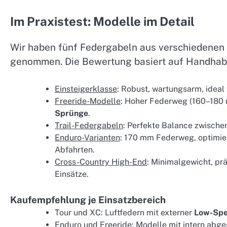
Im Praxistest: Modelle im Detail
Wir haben fünf Federgabeln aus verschiedenen 
genommen. Die Bewertung basiert auf Handhabu
Einsteigerklasse
: Robust, wartungsarm, ideal
Freeride-Modelle
: Hoher Federweg (160–180 
Sprünge
.
Trail-Federgabeln
: Perfekte Balance zwische
Enduro-Varianten
: 170 mm Federweg, optimier
Abfahrten.
Cross-Country High-End
: Minimalgewicht, pr
Einsätze.
Kaufempfehlung je Einsatzbereich
Tour und XC: Luftfedern mit externer
Low-Sp
Enduro und Freeride: Modelle mit intern ab