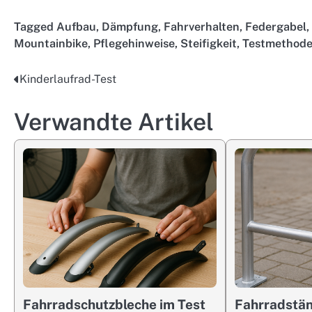
Tagged
Aufbau
,
Dämpfung
,
Fahrverhalten
,
Federgabel
,
Mountainbike
,
Pflegehinweise
,
Steifigkeit
,
Testmethod
Kinderlaufrad-Test
Post
navigation
Verwandte Artikel
Fahrradschutzbleche im Test
Fahrradstän