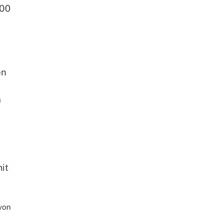
900
en
n
it
von