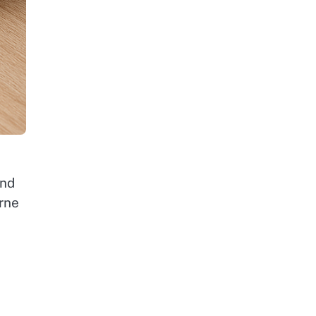
nd
rne