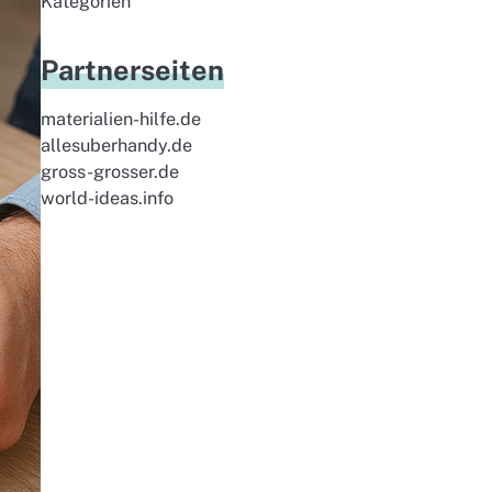
Kategorien
Partnerseiten
materialien-hilfe.de
allesuberhandy.de
gross-grosser.de
world-ideas.info