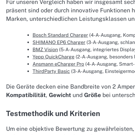
Für unseren Vergleich haben wir insgesamt se
präsent sind oder durch innovative Funktionen h
Marken, unterschiedlichen Leistungsklassen u
Bosch Standard Charger
(4-A-Ausgang, Kompa
SHIMANO EP6 Charger
(3-A-Ausgang, schlan
BMZ Vision
(5-A-Ausgang, integriertes Displa
Yepp QuickCharge
(2-A-Ausgang, besonders l
Ansmann eCharger Pro
(4-A-Ausgang, Smart-
ThirdParty Basic
(3-A-Ausgang, Einsteigermod
Die Geräte decken eine Bandbreite von 2 Ampere
Kompatibilität
,
Gewicht
und
Größe
bei untersc
Testmethodik und Kriterien
Um eine objektive Bewertung zu gewährleisten, 