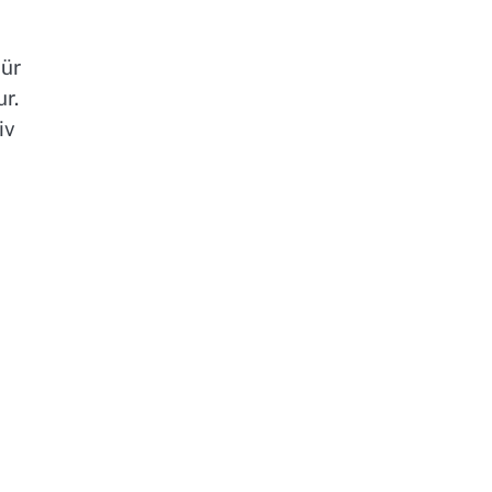
für
r.
iv