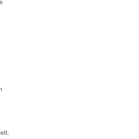
s
h
elt.