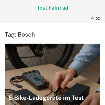
Skip
Test Fahrrad
to
content
Tag:
Bosch
E-Bike-Ladegeräte im Test