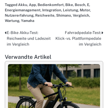
Tagged
Akku
,
App
,
Bedienkomfort
,
Bike
,
Bosch
,
E
,
Energiemanagement
,
Integration
,
Leistung
,
Motor
,
Nutzererfahrung
,
Reichweite
,
Shimano
,
Vergleich
,
Wartung
,
Yamaha
E-Bike Akku-Test:
Fahrradpedale-Test:
Post
Reichweite und Ladezeit
Klick- vs. Plattformpedale
navigation
im Vergleich
im Vergleich
Verwandte Artikel