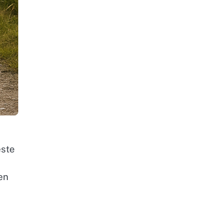
este
en