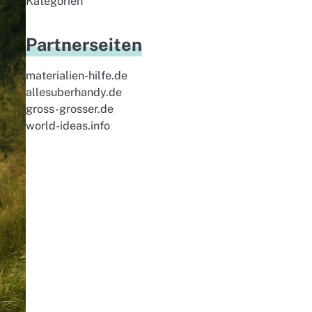
Kategorien
Partnerseiten
materialien-hilfe.de
allesuberhandy.de
gross-grosser.de
world-ideas.info