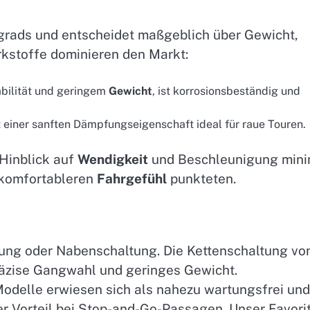
ngrads und entscheidet maßgeblich über Gewicht,
rkstoffe dominieren den Markt:
abilität und geringem
Gewicht
, ist korrosionsbeständig und
t einer sanften Dämpfungseigenschaft ideal für raue Touren.
Hinblick auf
Wendigkeit
und Beschleunigung mini
 komfortableren
Fahrgefühl
punkteten.
ung oder Nabenschaltung. Die Kettenschaltung vo
äzise Gangwahl und geringes Gewicht.
Modelle erwiesen sich als nahezu wartungsfrei und
r Vorteil bei Stop-and-Go-Passagen. Unser Favorit