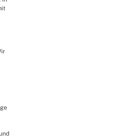
it
ir
nge
 und