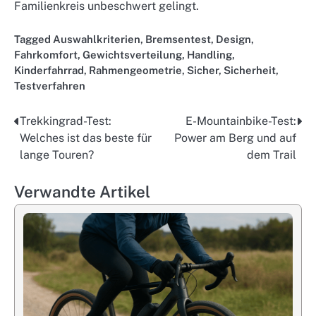
Familienkreis unbeschwert gelingt.
Tagged
Auswahlkriterien
,
Bremsentest
,
Design
,
Fahrkomfort
,
Gewichtsverteilung
,
Handling
,
Kinderfahrrad
,
Rahmengeometrie
,
Sicher
,
Sicherheit
,
Testverfahren
Trekkingrad-Test:
E-Mountainbike-Test:
Post
Welches ist das beste für
Power am Berg und auf
navigation
lange Touren?
dem Trail
Verwandte Artikel