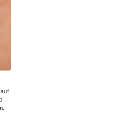
 auf
d
n.