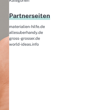
Kategorien
Partnerseiten
materialien-hilfe.de
allesuberhandy.de
gross-grosser.de
world-ideas.info