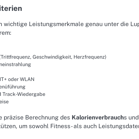
terien
ten wichtige Leistungsmerkmale genau unter die Lu
rem:
(Trittfrequenz, Geschwindigkeit, Herzfrequenz)
neinstrahlung
ANT+ oder WLAN
enüführung
nd Track-Wiedergabe
eise
ne präzise Berechnung des
Kalorienverbrauch
s und
ützen, um sowohl Fitness- als auch Leistungsdate