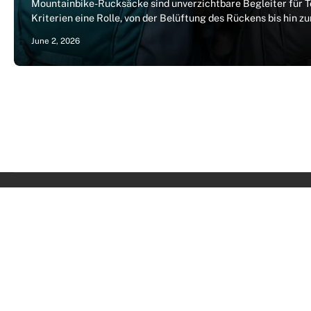
Mountainbike-Rucksäcke sind unverzichtbare Begleiter für T
Kriterien eine Rolle, von der Belüftung des Rückens bis hin
June 2, 2026