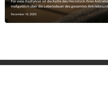
Für viele Radfahrer ist die Kette das Herzstück ihres Antriebs
maßgeblich über die Lebensdauer des gesamten Antriebssyst
December 15, 2025