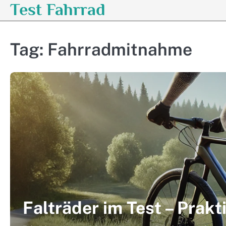
Test Fahrrad
Skip
to
content
Tag:
Fahrradmitnahme
Falträder im Test – Prakt