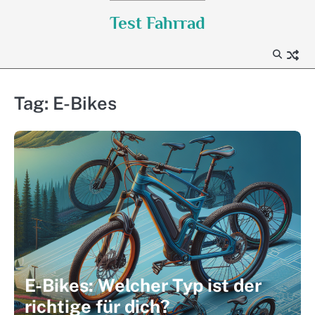
Skip
Test Fahrrad
to
content
Tag:
E-Bikes
E-Bikes: Welcher Typ ist der
richtige für dich?