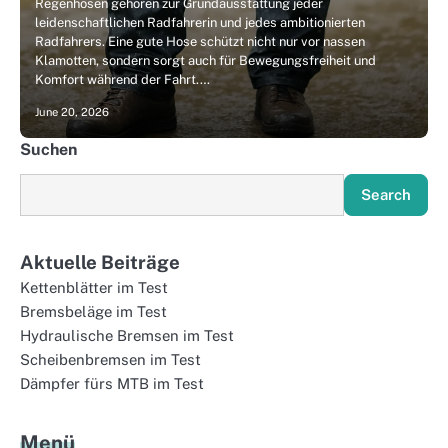
Regenhosen gehören zur Grundausstattung jeder
leidenschaftlichen Radfahrerin und jedes ambitionierten
Radfahrers. Eine gute Hose schützt nicht nur vor nassen
Klamotten, sondern sorgt auch für Bewegungsfreiheit und
Komfort während der Fahrt.…
June 20, 2026
Suchen
Search
Aktuelle Beiträge
Kettenblätter im Test
Bremsbeläge im Test
Hydraulische Bremsen im Test
Scheibenbremsen im Test
Dämpfer fürs MTB im Test
Menü