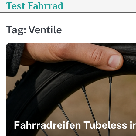
Test Fahrrad
Skip
to
content
Tag:
Ventile
Fahrradreifen Tubeless i