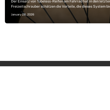
Der Einsatz von Tubeless-Reifen am Fahrrad hat in den letzt
Freizeitschrauber schätzen die Vorteile, die dieses System b
January 28, 2026