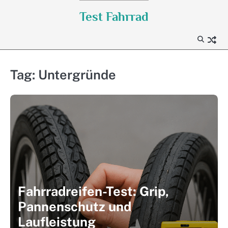
Skip
Test Fahrrad
to
content
Tag:
Untergründe
Fahrradreifen-Test: Grip,
Pannenschutz und
Laufleistung