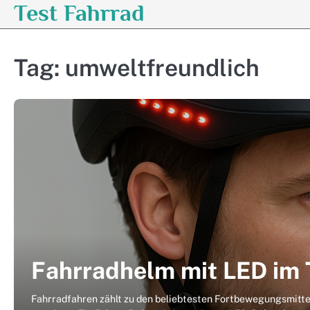
Test Fahrrad
Skip
to
content
Tag:
umweltfreundlich
Fahrradhelm mit LED im 
Fahrradfahren zählt zu den beliebtesten Fortbewegungsmitte