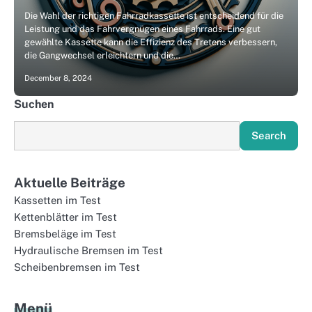
Die Wahl der richtigen Fahrradkassette ist entscheidend für die
Leistung und das Fahrvergnügen eines Fahrrads. Eine gut
gewählte Kassette kann die Effizienz des Tretens verbessern,
die Gangwechsel erleichtern und die…
December 8, 2024
Suchen
Search
Aktuelle Beiträge
Kassetten im Test
Kettenblätter im Test
Bremsbeläge im Test
Hydraulische Bremsen im Test
Scheibenbremsen im Test
Menü