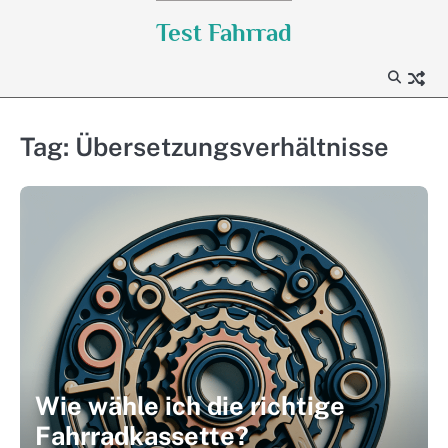
Skip
Test Fahrrad
to
content
Tag:
Übersetzungsverhältnisse
Wie wähle ich die richtige
Fahrradkassette?