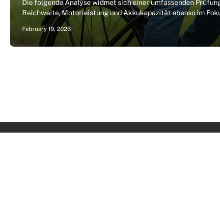
Die folgende Analyse widmet sich einer umfassenden Prüfung 
Reichweite, Motorleistung und Akkukapazität ebenso im Foku
February 19, 2026