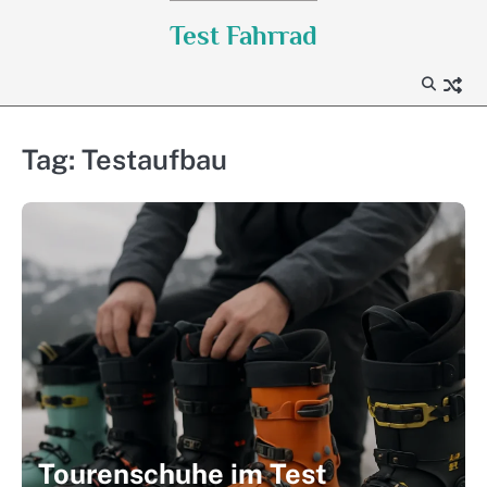
Skip
Test Fahrrad
to
content
Tag:
Testaufbau
Tourenschuhe im Test